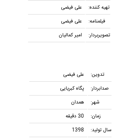
تهیه کننده:
علی فیضی
فیلمنامه:
علی فیضی
تصویربردار:
امیر کمالیان
تدوین:
علی فیضی
صدابردار:
پگاه کبریایی
شهر:
همدان
زمان:
30 دقیقه
سال تولید:
1398