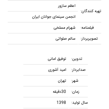
اعظم سازور
تهیه کنندگان:
انجمن سینمای جوانان ایران
فیلمنامه:
شهرام مسلخی
تصویربردار:
سالم صلواتی
تدوین:
توفیق امانی
صدابردار:
امید آشوری
شهر:
تهران
زمان:
30دقیقه
سال تولید:
1398